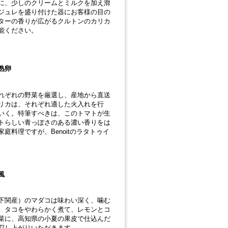
に、少しのクリームとミルクを加え滑
ジュレを盛り付けた器にお客様の目の
ターの香りが広がるクルトンのカリカ
能ください。
熟卵
れぞれの野菜を厳選し、産地から直送
リカは、それぞれ適した火入れを行
いく。特筆すべきは、このトマトが生
トらしい青っぽさのある濃い香りをは
庭料理ですが、Benoitのラタトゥイ
風
下関産）のマダコは味わい深く、噛む
。タコをやわらかく煮て、レモンとコ
菜に、高知県の小夏の果皮で仕込んだ
召し上がりいただきます。