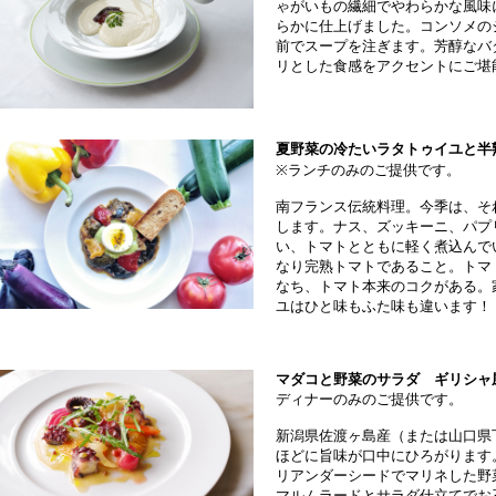
ゃがいもの繊細でやわらかな風味
らかに仕上げました。コンソメの
前でスープを注ぎます。芳醇なバ
リとした食感をアクセントにご堪
夏野菜の冷たいラタトゥイユと半
※ランチのみのご提供です。
南フランス伝統料理。今季は、そ
します。ナス、ズッキーニ、パプ
い、トマトとともに軽く煮込んで
なり完熟トマトであること。トマ
なち、トマト本来のコクがある。家
ユはひと味もふた味も違います！
マダコと野菜のサラダ ギリシャ
ディナーのみのご提供です。
新潟県佐渡ヶ島産（または山口県
ほどに旨味が口中にひろがります
リアンダーシードでマリネした野
マルムラードとサラダ仕立てでお