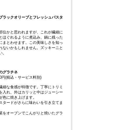
ブラックオリーブとフレッシュパスタ
部位かと思われますが、これが繊細に
とほぐれるように煮込み、鍋に残った
にまとわせます。この美味しさを知っ
れないかもしれません。ズッキーニと
い。
のグラチネ
00円(税込・サービス料別)
繊細な食感が特徴です。丁寧にトリミ
を入れ、外はカリッと中はジューシー
ゼ色に焼き上げます。
スタードがさらに味わいを引き立てま
菜をオーブンでこんがりと焼いたグラ