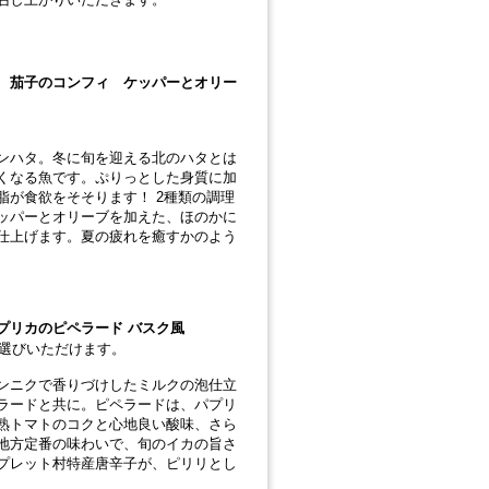
 茄子のコンフィ ケッパーとオリー
ンハタ。冬に旬を迎える北のハタとは
くなる魚です。ぷりっとした身質に加
脂が食欲をそそります！ 2種類の調理
ッパーとオリーブを加えた、ほのかに
仕上げます。夏の疲れを癒すかのよう
プリカのピペラード バスク風
お選びいただけます。
ンニクで香りづけしたミルクの泡仕立
ラードと共に。ピペラードは、パプリ
熟トマトのコクと心地良い酸味、さら
地方定番の味わいで、旬のイカの旨さ
プレット村特産唐辛子が、ピリリとし