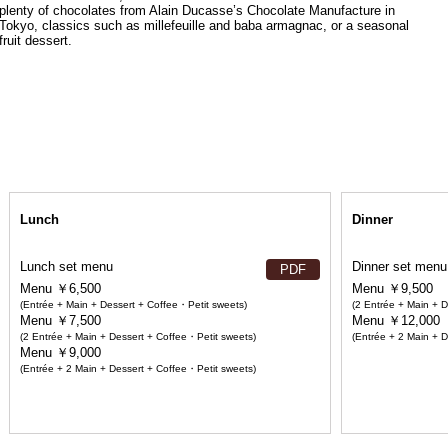
plenty of chocolates from Alain Ducasse’s Chocolate Manufacture in
Tokyo, classics such as millefeuille and baba armagnac, or a seasonal
fruit dessert.
Lunch
Dinner
Lunch set menu
Dinner set menu
PDF
Menu ￥6,500
Menu ￥9,500
(Entrée + Main + Dessert + Coffee・Petit sweets)
(2 Entrée + Main + 
Menu ￥7,500
Menu ￥12,000
(2 Entrée + Main + Dessert + Coffee・Petit sweets)
(Entrée + 2 Main + 
Menu ￥9,000
(Entrée + 2 Main + Dessert + Coffee・Petit sweets)