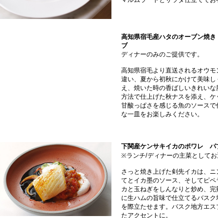
高知県宿毛産ハタのオーブン焼き
ブ
ディナーのみのご提供です。
高知県宿毛より直送されるオウモ
違い、夏から初秋にかけて美味し
え、焼いた時の香ばしいきれいな
方法で仕上げた秋ナスを添え、ケ
甘酸っぱさを感じる魚のソースで
な一皿をお楽しみください。
下関産ケンサキイカのポワレ パ
※ランチ/ディナーの主菜として
さっと焼き上げた剣先イカは、ニ
てとイカ墨のソース、そしてピペ
カと玉ねぎをしんなりと炒め、完
に生ハムの旨味で仕立てるバスク
を際立たせます。バスク地方エス
たアクセントに。