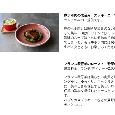
豚ホホ肉の煮込み ズッキーニ 
ランチのみのご提供です。
豚のホホ肉とは聞き馴染みのない
して美味。肉は白ワインでほろっ
旨味のスープはさらに煮詰めて肉
てしまうと、もう牛ホホ肉には戻
生パスタとともにお楽しみくださ
フランス産仔羊のロースト 野菜
追加料金 ランチ/ディナー +2,0
フランス産仔羊は柔らかい肉質と
ングをし、ゆっくり、じっくり火
に、美味しさを保証する美しいロ
仔羊の旨みを凝縮したソースとマ
す。
パプリカやズッキーニなどの夏野
チネと共に。