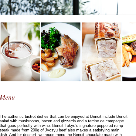
Menu
The authentic bistrot dishes that can be enjoyed at Benoit include Benoit
salad with mushrooms, bacon and gizzards and a terrine de campagne
that goes perfectly with wine. Benoit Tokyo’s signature peppered rump
steak made from 200g of Jyosyu beef also makes a satisfying main
dish. And for dessert, we recommend the Benoit chocolate made with